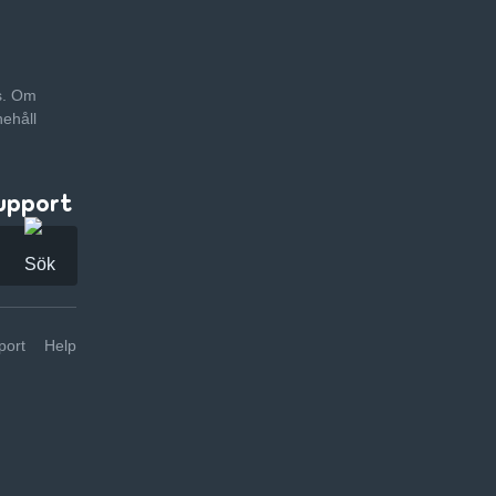
as. Om
nehåll
upport
ort
Help